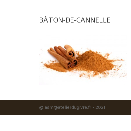
BÂTON-DE-CANNELLE
@ asm@atelierdugivre.fr - 2021